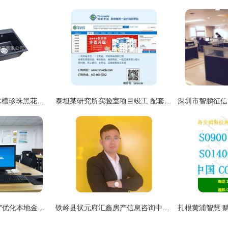
厨房水槽_英石厨房水槽珍珠黑花岗岩双盆同大洗菜盆sys8649c
泰坦某研究所实验室项目竣工 配套服务入驻信息咨询服务全面展开
（原标题建议调整为 ”优化本地金融信息支撑，保障个人决策参考——中服务式信息服务代表点探讨与对策梳理”）
铁岭县状元府汇鑫房产信息咨询中介服务部 专业值得信赖的房产信息咨询平台