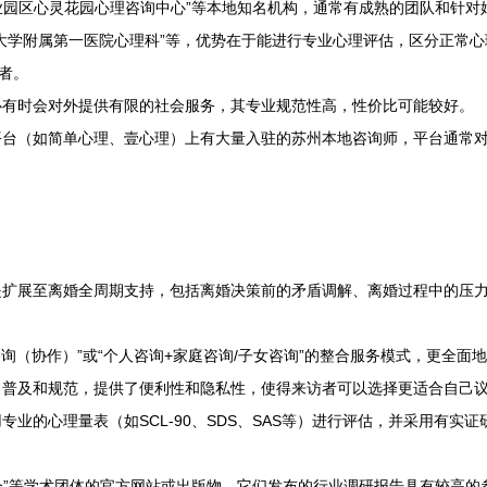
工业园区心灵花园心理咨询中心”等本地知名机构，通常有成熟的团队和针
州大学附属第一医院心理科”等，优势在于能进行专业心理评估，区分正常
者。
心有时会对外提供有限的社会服务，其专业规范性高，性价比可能较好。
平台（如简单心理、壹心理）上有大量入驻的苏州本地咨询师，平台通常
：
是扩展至离婚全周期支持，包括离婚决策前的矛盾调解、离婚过程中的压
询（协作）”或“个人咨询+家庭咨询/子女咨询”的整合服务模式，更全面
常普及和规范，提供了便利性和隐私性，使得来访者可以选择更适合自己
业的心理量表（如SCL-90、SDS、SAS等）进行评估，并采用有实
学会”等学术团体的官方网站或出版物，它们发布的行业调研报告具有较高